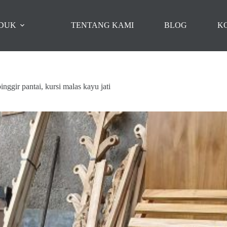
DUK
TENTANG KAMI
BLOG
K
inggir pantai, kursi malas kayu jati