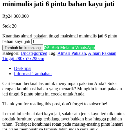
minimalis jati 6 pintu bahan kayu jati
Rp
24,360,000
Stok 20
Kuantitas almari pakaian tinggi maksimal minimalis jati 6 pintu
bahan kayu jati
Beli Melalui WhatsApp
Tambah ke keranjang
Kategori:
Uncategorized
Tag:
Almari Pakaian
,
Almari Pakaian
Tinggi 280x57x290cm
Deskripsi
Informasi Tambahan
Cari lemari berkualitas untuk menyimpan pakaian Anda? Suka
dengan kombinasi bahan yang menarik? Mungkin lemari pakaian
jati tinggi 6 pintu pintu ini cocok untuk Anda.
Thank you for reading this post, don't forget to subscribe!
Lemari ini terbuat dari kayu jati, salah satu jenis kayu terbaik untuk
produk furniture yang terbilang awet bahkan bisa hingga puluhan
tahun. Terdapat kombinasi rotan pada masing-masing pintu lemari
ini, yang membuatnya tampak lebih indah serta unik.