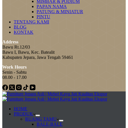
MIMBAR & PODIUM
PAPAN NAMA
PATUNG & MINIATUR
PINTU
TENTANG KAMI
BLOG
KONTAK
Address
Bawu Rt.12/03
Bawu I, Bawu, Kec. Batealit
Kabupaten Jepara, Jawa Tengah 59461
Work Hours
Senin - Sabtu
08.00 - 17.00
HOME
PRODUK
RUANG TAMU
BALE-BALE