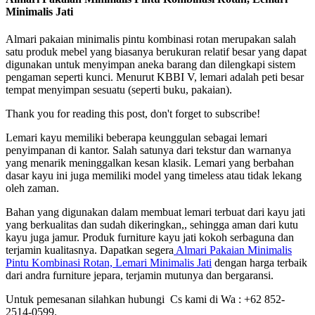
Jati
Minimalis Jati
Almari pakaian minimalis pintu kombinasi rotan merupakan salah
satu produk mebel yang biasanya berukuran relatif besar yang dapat
digunakan untuk menyimpan aneka barang dan dilengkapi sistem
pengaman seperti kunci. Menurut KBBI V, lemari adalah peti besar
tempat menyimpan sesuatu (seperti buku, pakaian).
Thank you for reading this post, don't forget to subscribe!
Lemari kayu memiliki beberapa keunggulan sebagai lemari
penyimpanan di kantor. Salah satunya dari tekstur dan warnanya
yang menarik meninggalkan kesan klasik. Lemari yang berbahan
dasar kayu ini juga memiliki model yang timeless atau tidak lekang
oleh zaman.
Bahan yang digunakan dalam membuat lemari terbuat dari kayu jati
yang berkualitas dan sudah dikeringkan,, sehingga aman dari kutu
kayu juga jamur. Produk furniture kayu jati kokoh serbaguna dan
terjamin kualitasnya. Dapatkan segera
Almari Pakaian Minimalis
Pintu Kombinasi Rotan, Lemari Minimalis Jati
dengan harga terbaik
dari andra furniture jepara, terjamin mutunya dan bergaransi.
Untuk pemesanan silahkan hubungi Cs kami di Wa : +62 852-
2514-0599.