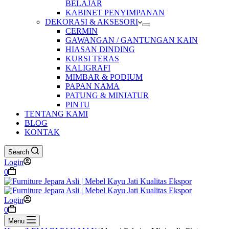
BELAJAR
KABINET PENYIMPANAN
DEKORASI & AKSESORI
CERMIN
GAWANGAN / GANTUNGAN KAIN
HIASAN DINDING
KURSI TERAS
KALIGRAFI
MIMBAR & PODIUM
PAPAN NAMA
PATUNG & MINIATUR
PINTU
TENTANG KAMI
BLOG
KONTAK
Search
Login
Shopping
0
cart
Login
Shopping
0
cart
Menu