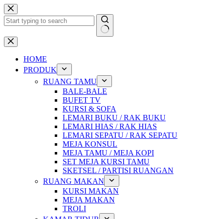
Skip
to
content
No
results
HOME
PRODUK
RUANG TAMU
BALE-BALE
BUFET TV
KURSI & SOFA
LEMARI BUKU / RAK BUKU
LEMARI HIAS / RAK HIAS
LEMARI SEPATU / RAK SEPATU
MEJA KONSUL
MEJA TAMU / MEJA KOPI
SET MEJA KURSI TAMU
SKETSEL / PARTISI RUANGAN
RUANG MAKAN
KURSI MAKAN
MEJA MAKAN
TROLI