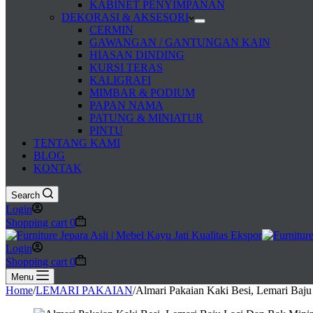
KABINET PENYIMPANAN
DEKORASI & AKSESORI
CERMIN
GAWANGAN / GANTUNGAN KAIN
HIASAN DINDING
KURSI TERAS
KALIGRAFI
MIMBAR & PODIUM
PAPAN NAMA
PATUNG & MINIATUR
PINTU
TENTANG KAMI
BLOG
KONTAK
Search
Login
Shopping cart
0
Login
Shopping cart
0
Menu
Home
/
LEMARI PAKAIAN
/
Almari Pakaian Kaki Besi, Lemari Baj