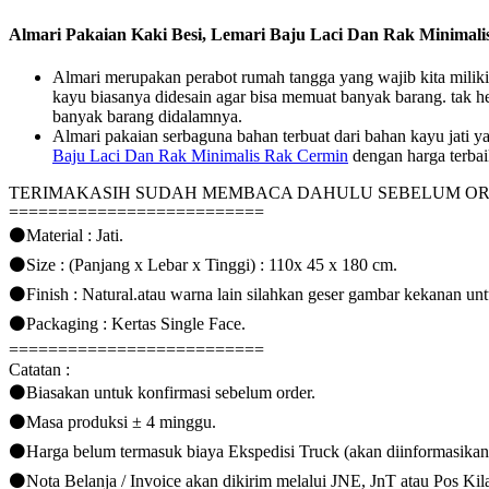
Almari Pakaian Kaki Besi, Lemari Baju Laci Dan Rak Minimal
Almari merupakan perabot rumah tangga yang wajib kita miliki.
kayu biasanya didesain agar bisa memuat banyak barang. tak he
banyak barang didalamnya.
Almari pakaian serbaguna bahan terbuat dari bahan kayu jati 
Baju Laci Dan Rak Minimalis Rak Cermin
dengan harga terbaik
TERIMAKASIH SUDAH MEMBACA DAHULU SEBELUM O
==========================
⚫Material : Jati.
⚫Size : (Panjang x Lebar x Tinggi) : 110x 45 x 180 cm.
⚫Finish : Natural.atau warna lain silahkan geser gambar kekanan un
⚫Packaging : Kertas Single Face.
==========================
Catatan :
⚫Biasakan untuk konfirmasi sebelum order.
⚫Masa produksi ± 4 minggu.
⚫Harga belum termasuk biaya Ekspedisi Truck (akan diinformasikan
⚫Nota Belanja / Invoice akan dikirim melalui JNE, JnT atau Pos Kila