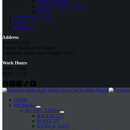
PAPAN NAMA
PATUNG & MINIATUR
PINTU
TENTANG KAMI
BLOG
KONTAK
Address
Bawu Rt.12/03
Bawu I, Bawu, Kec. Batealit
Kabupaten Jepara, Jawa Tengah 59461
Work Hours
Senin - Sabtu
08.00 - 17.00
HOME
PRODUK
RUANG TAMU
BALE-BALE
BUFET TV
KURSI & SOFA