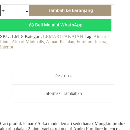
Kuantitas
Tambah ke keranjang
Almari
Pakaian
2
Beli Melalui WhatsApp
Pintu
Jati,
Almari
SKU:
LM18
Kategori:
LEMARI PAKAIAN
Tag:
Almari 2
Baju
Pintu
,
Almari Minimalis
,
Almari Pakaian
,
Furniture Jepara
,
Variasi
Interior
Pintu
Rotan
Kayu
Jati
Deskripsi
Informasi Tambahan
Cari produk lemari? Suka model lemari sederhana? Mungkin produk
almari pakaian 2 pintu variasi rotan dari Andra Furniture ini cocok