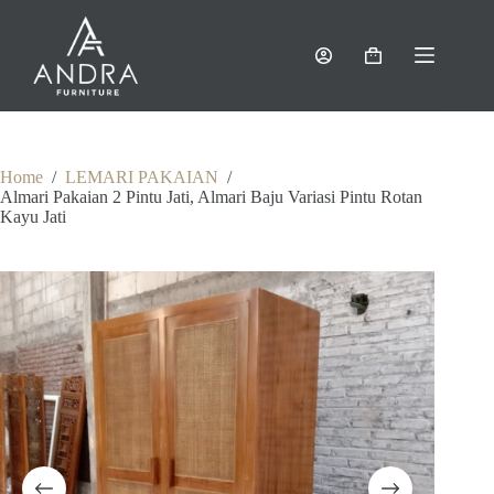
Skip
to
content
Shopping
cart
Home
/
LEMARI PAKAIAN
/
Almari Pakaian 2 Pintu Jati, Almari Baju Variasi Pintu Rotan
Kayu Jati