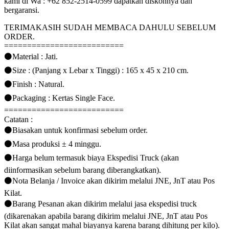
kami di Wa : +62 852-2514-0599 dapatkan diskonnya dan
bergaransi.
TERIMAKASIH SUDAH MEMBACA DAHULU SEBELUM
ORDER.
==========================
⚫Material : Jati.
⚫Size : (Panjang x Lebar x Tinggi) : 165 x 45 x 210 cm.
⚫Finish : Natural.
⚫Packaging : Kertas Single Face.
==========================
Catatan :
⚫Biasakan untuk konfirmasi sebelum order.
⚫Masa produksi ± 4 minggu.
⚫Harga belum termasuk biaya Ekspedisi Truck (akan
diinformasikan sebelum barang diberangkatkan).
⚫Nota Belanja / Invoice akan dikirim melalui JNE, JnT atau Pos
Kilat.
⚫Barang Pesanan akan dikirim melalui jasa ekspedisi truck
(dikarenakan apabila barang dikirim melalui JNE, JnT atau Pos
Kilat akan sangat mahal biayanya karena barang dihitung per kilo).