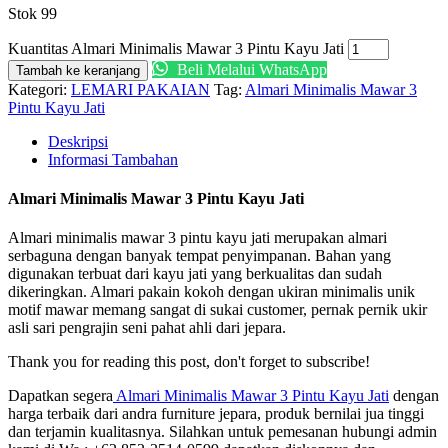
Stok 99
Kuantitas Almari Minimalis Mawar 3 Pintu Kayu Jati
Beli Melalui WhatsApp
Tambah ke keranjang
Kategori:
LEMARI PAKAIAN
Tag:
Almari Minimalis Mawar 3
Pintu Kayu Jati
Deskripsi
Informasi Tambahan
Almari Minimalis Mawar 3 Pintu Kayu Jati
Almari minimalis mawar 3 pintu kayu jati merupakan almari
serbaguna dengan banyak tempat penyimpanan. Bahan yang
digunakan terbuat dari kayu jati yang berkualitas dan sudah
dikeringkan. Almari pakain kokoh dengan ukiran minimalis unik
motif mawar memang sangat di sukai customer, pernak pernik ukir
asli sari pengrajin seni pahat ahli dari jepara.
Thank you for reading this post, don't forget to subscribe!
Dapatkan segera
Almari Minimalis Mawar 3 Pintu Kayu Jati
dengan
harga terbaik dari andra furniture jepara, produk bernilai jua tinggi
dan terjamin kualitasnya. Silahkan untuk pemesanan hubungi admin