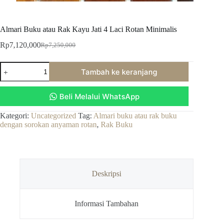
Almari Buku atau Rak Kayu Jati 4 Laci Rotan Minimalis
Rp
7,120,000
Rp
7,250,000
Harga
Harga
aslinya
saat
Kuantitas
adalah:
ini
Tambah ke keranjang
Almari
Rp7,250,000.
adalah:
Buku
Rp7,120,000.
atau
Beli Melalui WhatsApp
Rak
Kayu
Jati
Kategori:
Uncategorized
Tag:
Almari buku atau rak buku
4
dengan sorokan anyaman rotan
,
Rak Buku
Laci
Rotan
Minimalis
Deskripsi
Informasi Tambahan