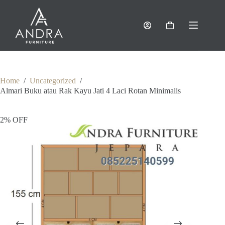
Skip
to
content
Shopping
cart
Home
/
Uncategorized
/
Almari Buku atau Rak Kayu Jati 4 Laci Rotan Minimalis
2% OFF